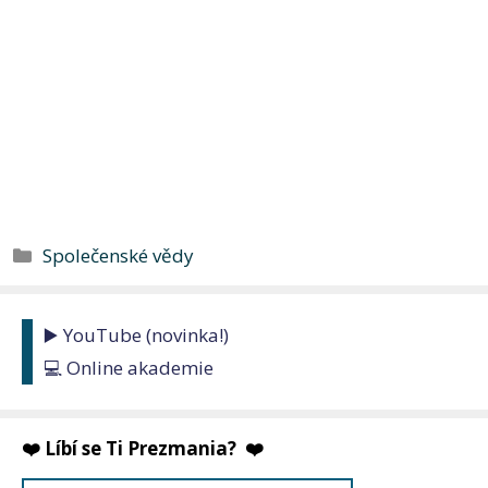
Rubriky
Společenské vědy
▶️ YouTube (novinka!)
💻 Online akademie
❤️ Líbí se Ti Prezmania? ❤️