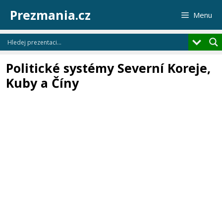
Přeskočit
Prezmania.cz
Menu
na
obsah
Politické systémy Severní Koreje,
Kuby a Číny