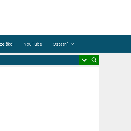
ze škol
YouTube
Ostatní