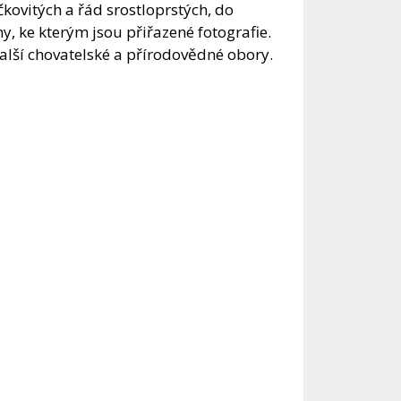
čkovitých a řád srostloprstých, do
, ke kterým jsou přiřazené fotografie.
další chovatelské a přírodovědné obory.