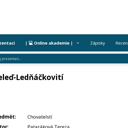
zentaci
| 💻 Online akademie |
Zápisky
Recen
eleď-Ledňáčkovití
edmět:
Chovatelstí
tor:
Pataráková Tereza