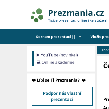
Přeskočit
na
Prezmania.cz
obsah
Tisíce prezentací online i ke stažení
|| Seznam prezentací ||
Vložit pre
▶️ YouTube (novinka!)
💻 Online akademie
Č
❤️ Líbí se Ti Prezmania? ❤️
Podpoř nás vlastní
Př
prezentací
Au