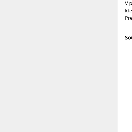
V p
kte
Pre
So